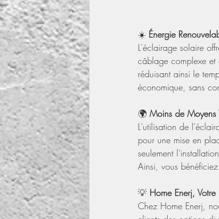
☀️ 
Énergie Renouvelab
L'éclairage solaire of
câblage complexe et d
réduisant ainsi le tem
économique, sans compr
🌍 
Moins de Moyens T
L'utilisation de l'écl
pour une mise en plac
seulement l'installati
Ainsi, vous bénéficie
💡 
Home Enerj, Votre 
Chez Home Enerj, nous
clients des options di