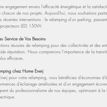
e engagement envers l'efficacité énergétique et la satisfact
e chacun de nos projets. Aujourd'hui, nous souhaitons part
s récentes interventions : le relamping d'un parking, passa
projecteurs LED 150W.
au Service de Vos Besoins
ntions réussies de relamping pour des collectivités et des e
lide réputation. Nous comprenons l'importance de la transit
lus efficaces.
amping chez Home Enerj
nerj pour votre relamping, vous bénéficiez d'économies d'é
rformances d'éclairage améliorées et d'un engagement éco-r
oignent du professionnalisme de nos équipes, optimisant à la f
ectrique.