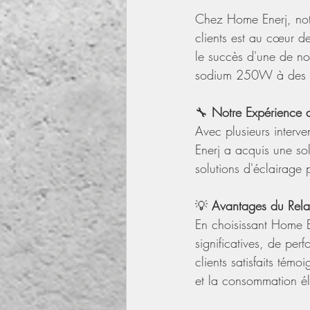
Chez Home Enerj, notr
clients est au cœur d
le succès d'une de no
sodium 250W à des 
🔧 
Notre Expérience 
Avec plusieurs interve
Enerj a acquis une so
solutions d'éclairage p
💡 
Avantages du Rel
En choisissant Home E
significatives, de pe
clients satisfaits tém
et la consommation él