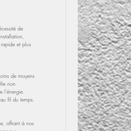
écessité de 
stallation, 
 rapide et plus 
 moins de moyens 
fie non 
e l'énergie. 
au fil du temps.
, offrant à nos 
tez-nous 