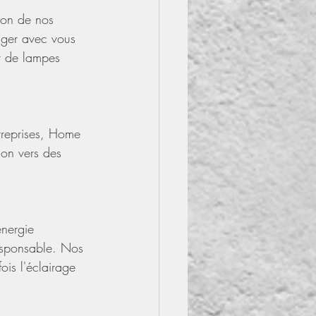
ion de nos 
ager avec vous 
nt de lampes 
ntreprises, Home 
ion vers des 
nergie 
esponsable. Nos 
ois l'éclairage 