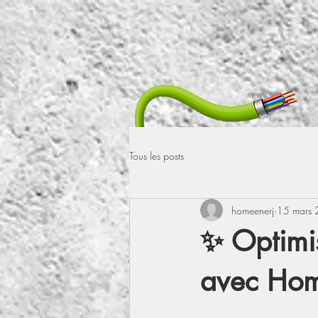
Tous les posts
homeenerj
15 mars
✨ Optimis
avec Hom