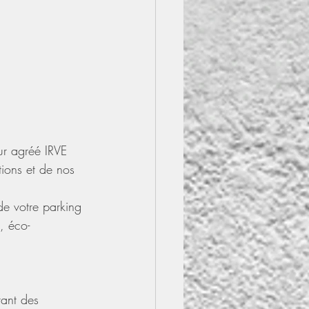
eur agréé IRVE 
tions et de nos 
de votre parking 
, éco-
rant des 