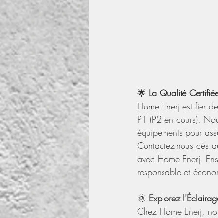
🌟 
La Qualité Certifié
Home Enerj est fier de
P1 (P2 en cours). Nou
équipements pour assur
Contactez-nous dès auj
avec Home Enerj. Ens
responsable et écono
🌞 
Explorez l'Éclaira
Chez Home Enerj, nous 