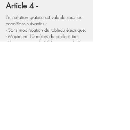
Article 4 -
L’installation gratuite est valable sous les
conditions suivantes :
- Sans modification du tableau électrique.
- Maximum 10 mètres de câble à tirer.
- Dans un rayon de 30 km autour de Pont-
à-Mousson.
- Sous réserve de faisabilité technique
après validation par nos techniciens.
Si l’installation nécessite des modifications
supplémentaires (ex : Mise aux normes du
tableau électrique, valeur de terre > 100
Ohms...), elles resteront à la charge du
gagnant et feront l’objet d’un devis.
Article 5 -